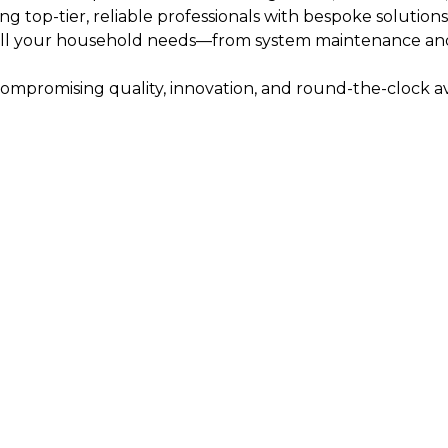
g top-tier, reliable professionals with bespoke solution
 all your household needs—from system maintenance a
compromising quality, innovation, and round-the-clock av
ע איכותיים ואמינים, פתרונות מותאמים אישית והטמעה ואחזקה של 
ת מערכות, ניהול משק הבית, טיפול בתקלות בהתאמה אישית.
נות וזמינות מלאה – כדי לאפשר ללקוחות להנות מהבית שלהם ללא 