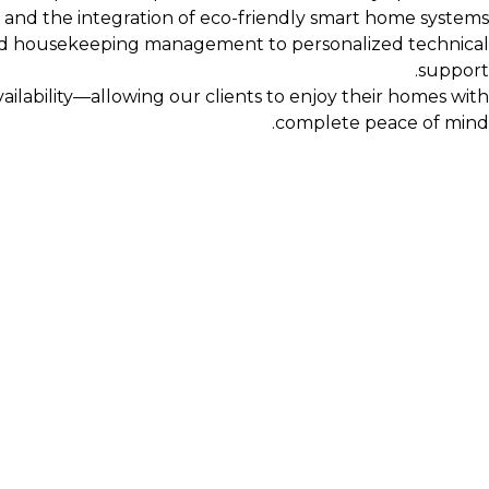
s and the integration of eco-friendly smart home systems.
nd housekeeping management to personalized technical
support.
ailability—allowing our clients to enjoy their homes with
complete peace of mind.
More information
CERVUS
ניהול ואחזקת נכסי יוקרה
CERVUS היא חברה המתמחה בניהול, תחזוקה ותפעול של בתים פרטיים ודירות יוקרה.
החברה מציבה סטנדרט חדש של מגורים באמצעות שילוב בין בעלי מקצו
אנחנו מרכזים עבור לקוחותינו את כל צורכי הבית במקום אחד- תחזוק
הפעילות מתבצעת בדגש על שקיפות מלאה, איכות בלתי מתפשרת, חדש
פרטים נוספים