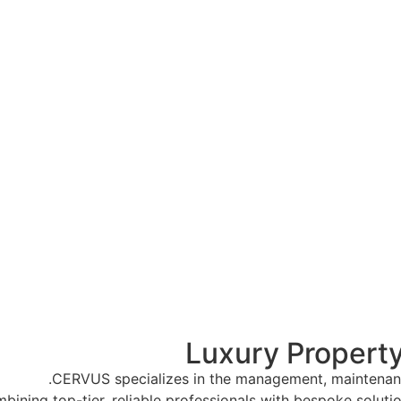
Luxury Proper
CERVUS specializes in the management, maintenance
bining top-tier, reliable professionals with bespoke soluti