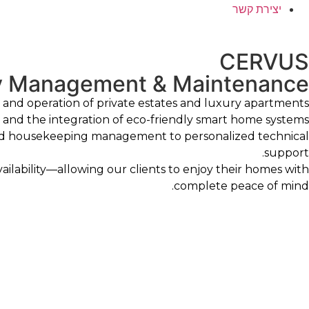
יצירת קשר
CERVUS
ty Management & Maintenance
nd operation of private estates and luxury apartments.
s and the integration of eco-friendly smart home systems.
nd housekeeping management to personalized technical
support.
ailability—allowing our clients to enjoy their homes with
complete peace of mind.
More information
CERVUS
ניהול ואחזקת נכסי יוקרה