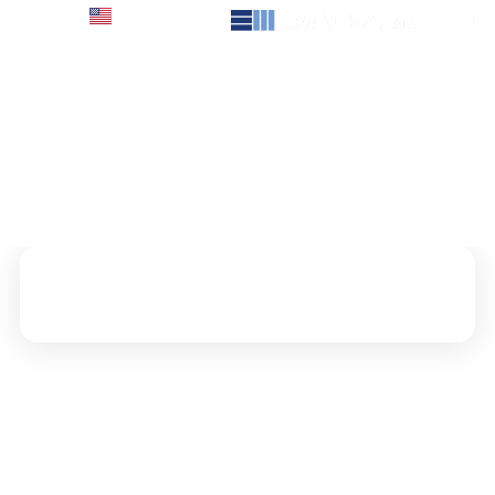
English
פרוייקטים
דירה 14
2
רמת השרון
/
300m
ארכיטקט:
אבי שטרנפלד אדריכלים
/
צלם:
עוזי פורת